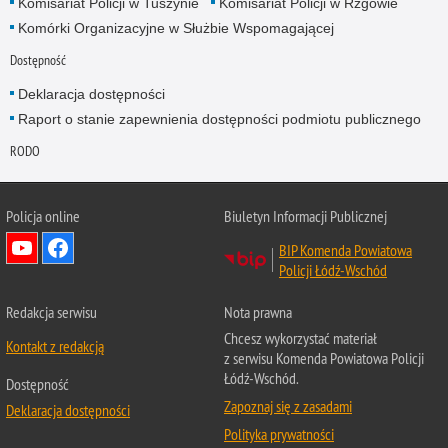
Komisariat Policji w Tuszynie
Komisariat Policji w Rzgowie
Komórki Organizacyjne w Służbie Wspomagającej
Dostępność
Deklaracja dostępności
Raport o stanie zapewnienia dostępności podmiotu publicznego
RODO
Policja online
Biuletyn Informacji Publicznej
BIP Komenda Powiatowa
Policji Łódź-Wschód
Redakcja serwisu
Nota prawna
Chcesz wykorzystać materiał
Kontakt z redakcją
z serwisu Komenda Powiatowa Policji
Łódź-Wschód.
Dostępność
Zapoznaj się z zasadami
Deklaracja dostępności
Polityka prywatności