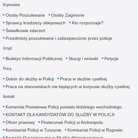
Kryminalne
Osoby Poszukiwane
Osoby Zaginione
Sprawcy kradzieży sklepowych
Kto rozpoznaje?
Świadkowie zdarzeń
Przedmioty poszukiwane i zabezpieczone przez policje
Urząd
Biuletyn Informacji Publicznej
Skargi i wnioski
Petycje
Praca
Dobór do służby w Policji
Praca w służbie cywilnej
Praca na stanowiskach nie będących w korpusie służby cywilnej
Kontakt
Komenda Powiatowa Policji powiatu łódzkiego wschodniego
KONTAKT DLA KANDYDATÓW DO SŁUŻBY W POLICJI
Oficer prasowy
Posterunek Policji w Andrespolu
Komisariat Policji w Tuszynie
Komisariat Policji w Rzgowie
Komórki Organizacyjne w Służbie Wspomagającej