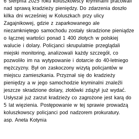
6 sierpnia 2025 roku koluszkowscy kryminalni pracowali
nad sprawą kradzieży pieniędzy. Do zdarzenia doszło
kilka dni wcześniej w Koluszkach przy ulicy
Zagajnikowej, gdzie z zaparkowanego ale
niezamkniętego samochodu zostały skradzione pieniądze
o łącznej wartości ponad 1 400 złotych w polskiej
walucie i dolary. Policjanci skrupulatnie przeglądali
miejski monitoring, analizowali każdy szczegół, co
pozwoliło im na wytypowanie i dotarcie do 40-letniego
mężczyzny. Był on zaskoczony wizytą policjantów w
miejscu zamieszkania. Przyznał się do kradzieży
pieniędzy a w jego samochodzie kryminalni znaleźli
jeszcze skradzione dolary, złotówki zdążył już wydać.
Usłyszał już zarzut kradzieży co zagrożone jest karą do
5 lat więzienia. Postępowanie w tej sprawie prowadzą
koluszkowscy policjanci pod nadzorem prokuratury.
asp.
Aneta Kotynia