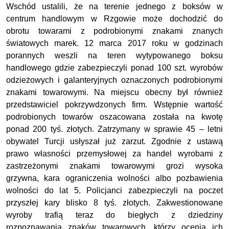
Wschód ustalili, że na terenie jednego z boksów w
centrum handlowym w Rzgowie może dochodzić do
obrotu towarami z podrobionymi znakami znanych
światowych marek. 12 marca 2017 roku w godzinach
porannych weszli na teren wytypowanego boksu
handlowego gdzie zabezpieczyli ponad 100 szt. wyrobów
odzieżowych i galanteryjnych oznaczonych podrobionymi
znakami towarowymi. Na miejscu obecny był również
przedstawiciel pokrzywdzonych firm. Wstępnie wartość
podrobionych towarów oszacowana została na kwotę
ponad 200 tyś. złotych. Zatrzymany w sprawie 45 – letni
obywatel Turcji usłyszał już zarzut. Zgodnie z ustawą
prawo własności przemysłowej za handel wyrobami z
zastrzeżonymi znakami towarowymi grozi wysoka
grzywna, kara ograniczenia wolności albo pozbawienia
wolności do lat 5. Policjanci zabezpieczyli na poczet
przyszłej kary blisko 8 tyś. złotych. Zakwestionowane
wyroby trafią teraz do biegłych z dziedziny
rozpoznawania znaków towarowych, którzy ocenią ich