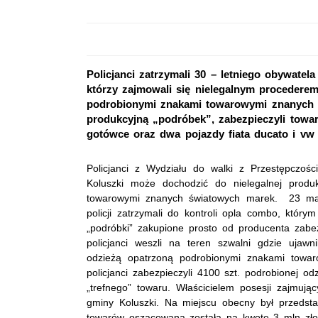
Policjanci zatrzymali 30 – letniego obywatela
którzy zajmowali się nielegalnym proceder
podrobionymi znakami towarowymi znanych ś
produkcyjną „podróbek”, zabezpieczyli towar
gotówce oraz dwa pojazdy fiata ducato i vw 
Policjanci z Wydziału do walki z Przestępczoś
Koluszki może dochodzić do nielegalnej produ
towarowymi znanych światowych marek. 23 maj
policji zatrzymali do kontroli opla combo, który
„podróbki” zakupione prosto od producenta zabez
policjanci weszli na teren szwalni gdzie ujaw
odzieżą opatrzoną podrobionymi znakami towa
policjanci zabezpieczyli 4100 szt. podrobionej od
„trefnego” towaru. Właścicielem posesji zajmują
gminy Koluszki. Na miejscu obecny był przedsta
towarów oszacowana została na kwotę 3 mln złoty