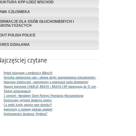
RUKTURA KPP ŁÓDŹ WSCHÓD
AWA CZŁOWIEKA
FORMACJE DLA OSÓB GŁUCHONIEMYCH I
ABOSŁYSZĄCYCH
OUT POLISH POLICE
KRES DZIAŁANIA
Najczęściej czytane
Pędził hulajnogą z prędkością 80km/h!
Seniorka odnaleziona cała i zdrowa dzięki zaangażowaniu koluszkowskich policjantów
Hulajnogi elektryczne –pamiętajmy o przepisach ruchu drogowego!
Stopnie alarmowe CHARLIE, BRAVO i BRAVO-CRP obowiązują do 31 sierpnia 2026 r.
Trójkąt ostrzegawaczy
1 sierpień - Narodowy Dzień Pamięci Powstania Warszawskiego
Dzielnicowy wytropił złodzieja roweru
Co zrobić kiedy zaginie nam dziecko?!
Apelujemy o rozwagę podczas upałów!
Ogólnopolskie działania „Prędkość”