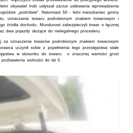
tni obywatel Indii usłyszał zarzut usiłowania wprowadzenia
jeździe „podróbek”. Natomiast 50 - letni mieszkaniec gminy
otu, oznaczania towaru podrobionym znakiem towarowym i
ego źródła dochodu. Mundurowi zabezpieczyli towar o łącznej
raz dwa pojazdy służące do nielegalnego procederu.
ej za oznaczenie towarów podrobionym znakiem towarowym
prawca uczynił sobie z popełnienia tego przestępstwa stałe
tępstwa w stosunku do towaru o znacznej wartości grozi
 pozbawienia wolności do lat 5.