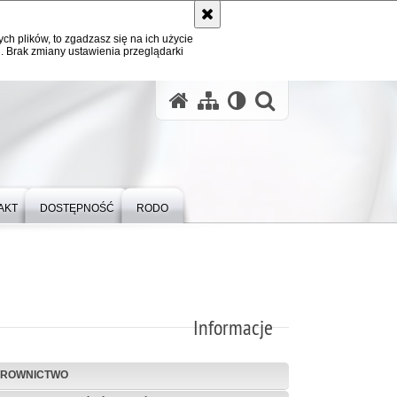
ych plików, to zgadzasz się na ich użycie
. Brak zmiany ustawienia przeglądarki
otwórz wysz
AKT
DOSTĘPNOŚĆ
RODO
Informacje
EROWNICTWO