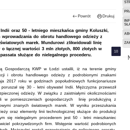
ST
PR
Powrót
Drukuj
IN
SŁ
 Indii oraz 50 - letniego mieszkańca gminy Koluszki,
AB
em wprowadzania do obrotu handlowego odzieży z
wiatowych marek. Mundurowi zlikwidowali linię
ZA
 o łącznej wartości 3 mln złotych, 800 złotych w
passata służące do nielegalnego procederu.
cią Gospodarczą KWP w Łodzi ustalili, iż na terenie gminy
kcji i obrotu handlowego odzieży z podrobionymi znakami
a 2017 roku w godzinach popołudniowych funkcjonariusze
m poruszał się 30 - letni obywatel Indii. Mężczyzna przewoził
pieczonej odzieży. W związku z zaistniałymi okolicznościami
nili w pomieszczeniach gospodarczych linię produkcyjną z
rowymi znanych światowych marek. W wyniku przeszukania
zieży oraz elementy linii technologicznej służące do produkcji
cym się nielegalnym procederem jest 50 - letni mieszkaniec
wiciel pokrzywdzonych firm. Wstępnie wartość podrobionych
ch. Mężczyźni zostali przewiezienie do policyjnego aresztu.