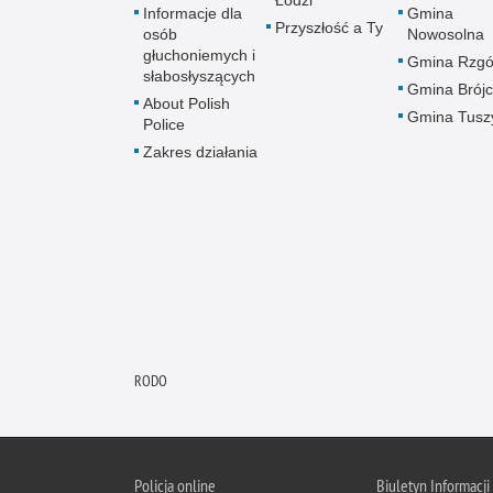
Łodzi
Informacje dla
Gmina
Przyszłość a Ty
osób
Nowosolna
głuchoniemych i
Gmina Rzg
słabosłyszących
Gmina Brój
About Polish
Gmina Tusz
Police
Zakres działania
RODO
Policja online
Biuletyn Informacji