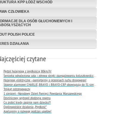
RUKTURA KPP ŁÓDŹ WSCHÓD
AWA CZŁOWIEKA
FORMACJE DLA OSÓB GŁUCHONIEMYCH I
ABOSŁYSZĄCYCH
OUT POLISH POLICE
KRES DZIAŁANIA
Najczęściej czytane
Pędził hulajnogą z prędkością 80km/h!
Seniorka odnaleziona cała i zdrowa dzięki zaangażowaniu koluszkowskich policjantów
Hulajnogi elektryczne –pamiętajmy o przepisach ruchu drogowego!
Stopnie alarmowe CHARLIE, BRAVO i BRAVO-CRP obowiązują do 31 sierpnia 2026 r.
Trójkąt ostrzegawaczy
1 sierpień - Narodowy Dzień Pamięci Powstania Warszawskiego
Dzielnicowy wytropił złodzieja roweru
Co zrobić kiedy zaginie nam dziecko?!
Ogólnopolskie działania „Prędkość”
Apelujemy o rozwagę podczas upałów!