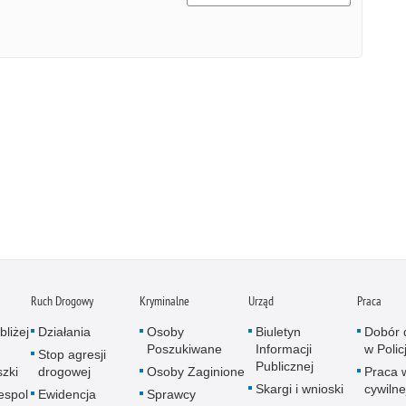
Ruch Drogowy
Kryminalne
Urząd
Praca
bliżej
Działania
Osoby
Biuletyn
Dobór 
Poszukiwane
Informacji
w Policj
Stop agresji
Publicznej
zki
drogowej
Osoby Zaginione
Praca 
Skargi i wnioski
cywilne
espol
Ewidencja
Sprawcy