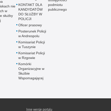
dostępności
na
KONTAKT DLA
podmiotu
iskach nie
KANDYDATÓW
publicznego
ch w
DO SŁUŻBY W
e służby
POLICJI
j
Oficer prasowy
Posterunek Policji
w Andrespolu
Komisariat Policji
w Tuszynie
Komisariat Policji
w Rzgowie
Komórki
Organizacyjne w
Służbie
Wspomagającej
Inne wersje portalu