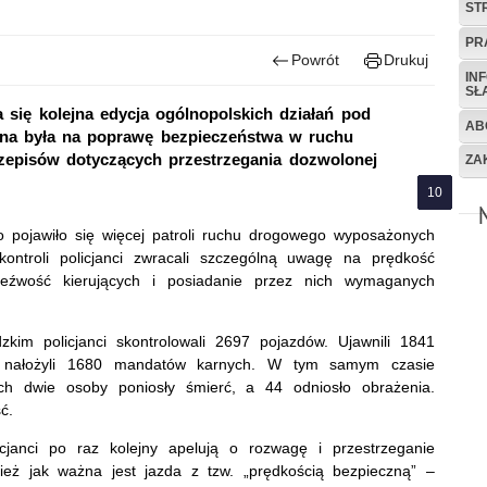
ST
PR
Powrót
Drukuj
IN
SŁ
 się kolejna edycja ogólnopolskich działań pod
AB
na była na poprawę bezpieczeństwa w ruchu
zepisów dotyczących przestrzegania dozwolonej
ZA
 pojawiło się więcej patroli ruchu drogowego wyposażonych
ontroli policjanci zwracali szczególną uwagę na prędkość
rzeźwość kierujących i posiadanie przez nich wymaganych
kim policjanci skontrolowali 2697 pojazdów. Ujawnili 1841
re nałożyli 1680 mandatów karnych. W tym samym czasie
 dwie osoby poniosły śmierć, a 44 odniosło obrażenia.
ć.
cjanci po raz kolejny apelują o rozwagę i przestrzeganie
eż jak ważna jest jazda z tzw. „prędkością bezpieczną” –