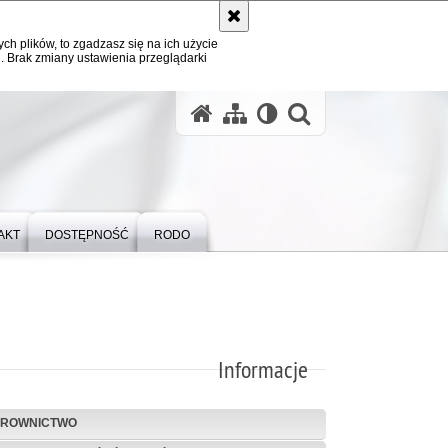
ych plików, to zgadzasz się na ich użycie
. Brak zmiany ustawienia przeglądarki
otwórz wysz
AKT
DOSTĘPNOŚĆ
RODO
Informacje
EROWNICTWO