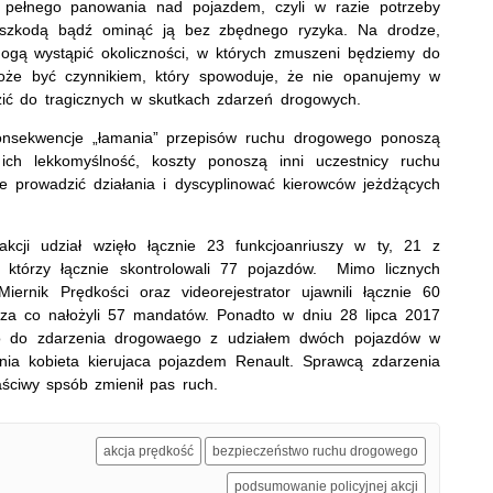
ć pełnego panowania nad pojazdem, czyli w razie potrzeby
eszkodą bądź ominąć ją bez zbędnego ryzyka. Na drodze,
mogą wystąpić okoliczności, w których zmuszeni będziemy do
może być czynnikiem, który spowoduje, że nie opanujemy w
ć do tragicznych w skutkach zdarzeń drogowych.
konsekwencje „łamania” przepisów ruchu drogowego ponoszą
ch lekkomyślność, koszty ponoszą inni uczestnicy ruchu
ie prowadzić działania i dyscyplinować kierowców jeżdżących
kcji udział wzięło łącznie 23 funkcjoanriuszy w ty, 21 z
tórzy łącznie skontrolowali 77 pojazdów. Mimo licznych
iernik Prędkości oraz videorejestrator ujawnili łącznie 60
 za co nałożyli 57 mandatów. Ponadto w dniu 28 lipca 2017
o do zdarzenia drogowaego z udziałem dwóch pojazdów w
tnia kobieta kierujaca pojazdem Renault. Sprawcą zdarzenia
łaściwy spsób zmienił pas ruch.
akcja prędkość
bezpieczeństwo ruchu drogowego
podsumowanie policyjnej akcji