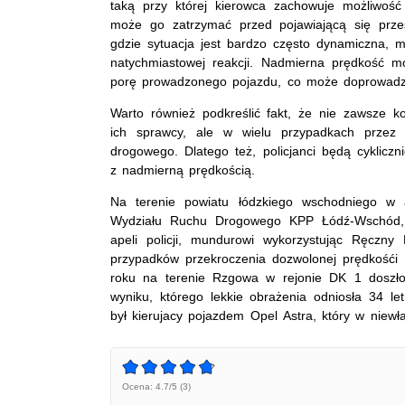
taką przy której kierowca zachowuje możliwoś
może go zatrzymać przed pojawiającą się prz
gdzie sytuacja jest bardzo często dynamiczna, 
natychmiastowej reakcji. Nadmierna prędkość 
porę prowadzonego pojazdu, co może doprowadzi
Warto również podkreślić fakt, że nie zawsze 
ich sprawcy, ale w wielu przypadkach przez i
drogowego. Dlatego też, policjanci będą cykliczn
z nadmierną prędkością.
Na terenie powiatu łódzkiego wschodniego w a
Wydziału Ruchu Drogowego KPP Łódź-Wschód, k
apeli policji, mundurowi wykorzystując Ręczny M
przypadków przekroczenia dozwolonej prędkośći
roku na terenie Rzgowa w rejonie DK 1 doszł
wyniku, którego lekkie obrażenia odniosła 34 le
był kierujacy pojazdem Opel Astra, który w niew
Ocena: 4.7/5 (3)