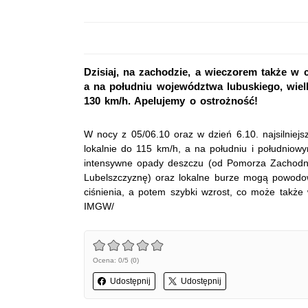
Dzisiaj, na zachodzie, a wieczorem także w 
a na południu województwa lubuskiego, wiel
130 km/h. Apelujemy o ostrożność!
W nocy z 05/06.10 oraz w dzień 6.10. najsilniej
lokalnie do 115 km/h, a na południu i południow
intensywne opady deszczu (od Pomorza Zachodni
Lubelszczyznę) oraz lokalne burze mogą powodo
ciśnienia, a potem szybki wzrost, co może także
IMGW/
Ocena: 0/5 (0)
Udostępnij
Udostępnij