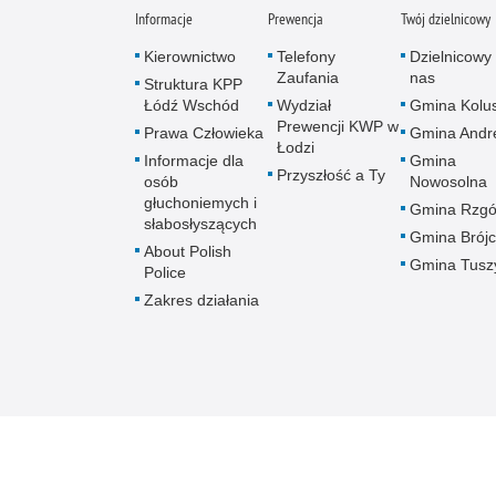
Informacje
Prewencja
Twój dzielnicowy
Kierownictwo
Telefony
Dzielnicowy 
Zaufania
nas
Struktura KPP
Łódź Wschód
Wydział
Gmina Kolus
Prewencji KWP w
Prawa Człowieka
Gmina Andr
Łodzi
Informacje dla
Gmina
Przyszłość a Ty
osób
Nowosolna
głuchoniemych i
Gmina Rzg
słabosłyszących
Gmina Brój
About Polish
Gmina Tusz
Police
Zakres działania