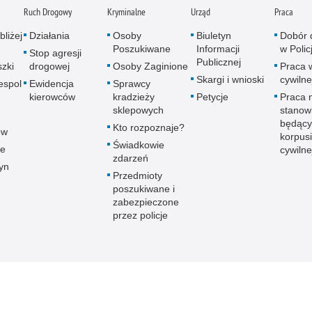
Ruch Drogowy
Kryminalne
Urząd
Praca
bliżej
Działania
Osoby
Biuletyn
Dobór 
Poszukiwane
Informacji
w Policj
Stop agresji
Publicznej
zki
drogowej
Osoby Zaginione
Praca 
Skargi i wnioski
cywilne
espol
Ewidencja
Sprawcy
kierowców
kradzieży
Petycje
Praca 
sklepowych
stanow
będący
Kto rozpoznaje?
ów
korpusi
Świadkowie
ce
cywilne
zdarzeń
yn
Przedmioty
poszukiwane i
zabezpieczone
przez policje