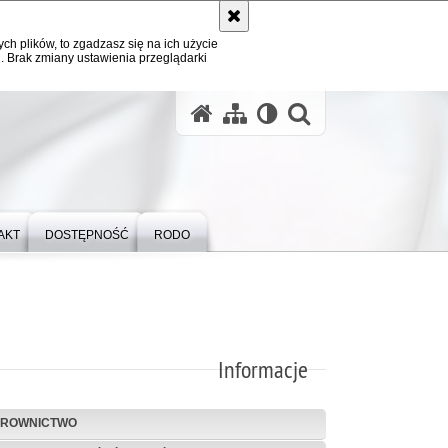
ych plików, to zgadzasz się na ich użycie
. Brak zmiany ustawienia przeglądarki
otwórz wysz
AKT
DOSTĘPNOŚĆ
RODO
Informacje
EROWNICTWO