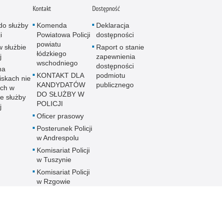
Kontakt
Dostępność
do służby
Komenda
Deklaracja
i
Powiatowa Policji
dostępności
powiatu
w służbie
Raport o stanie
łódzkiego
j
zapewnienia
wschodniego
dostępności
na
KONTAKT DLA
podmiotu
iskach nie
KANDYDATÓW
publicznego
ch w
DO SŁUŻBY W
e służby
POLICJI
j
Oficer prasowy
Posterunek Policji
w Andrespolu
Komisariat Policji
w Tuszynie
Komisariat Policji
w Rzgowie
Komórki
Organizacyjne w
Służbie