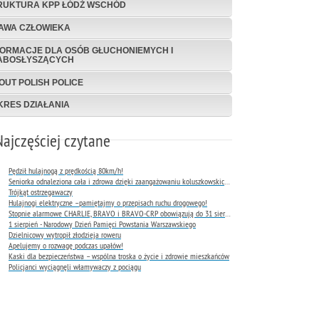
RUKTURA KPP ŁÓDŹ WSCHÓD
AWA CZŁOWIEKA
FORMACJE DLA OSÓB GŁUCHONIEMYCH I
ABOSŁYSZĄCYCH
OUT POLISH POLICE
KRES DZIAŁANIA
Najczęściej czytane
Pędził hulajnogą z prędkością 80km/h!
Seniorka odnaleziona cała i zdrowa dzięki zaangażowaniu koluszkowskich policjantów
Trójkąt ostrzegawaczy
Hulajnogi elektryczne –pamiętajmy o przepisach ruchu drogowego!
Stopnie alarmowe CHARLIE, BRAVO i BRAVO-CRP obowiązują do 31 sierpnia 2026 r.
1 sierpień - Narodowy Dzień Pamięci Powstania Warszawskiego
Dzielnicowy wytropił złodzieja roweru
Apelujemy o rozwagę podczas upałów!
Kaski dla bezpieczeństwa – wspólna troska o życie i zdrowie mieszkańców
Policjanci wyciągnęli włamywaczy z pociągu