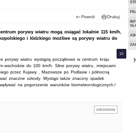
ST
PR
Powrót
Drukuj
IN
SŁ
centrum porywy wiatru mogą osiągać lokalnie 115 km/h,
AB
kopolskiego i łódzkiego możliwe są porywy wiatru do
ZA
sze porywy wiatru wystąpią początkowo w centrum kraju
ym-wschodzie do 100 km/h. Silne porywy wiatru, miejscami
ego przez Kujawy , Mazowsze po Podlasie i północną
wać znaczne szkody. Wystąpi także znaczny spadek
 wpływać na pogorszenie warunków biometeorologicznych./
ostrzeżenie