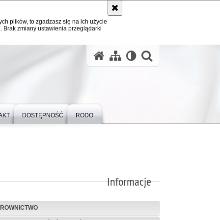
ych plików, to zgadzasz się na ich użycie
. Brak zmiany ustawienia przeglądarki
otwórz wysz
AKT
DOSTĘPNOŚĆ
RODO
Informacje
EROWNICTWO