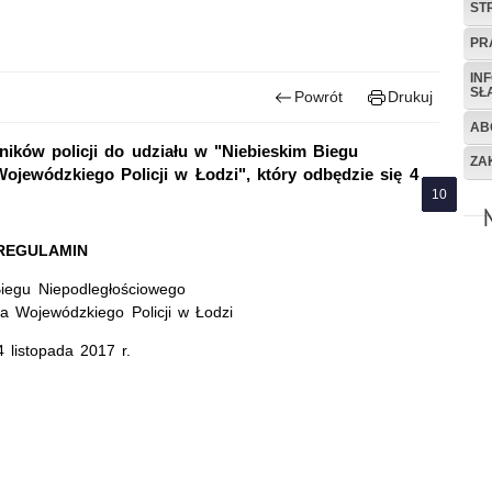
ST
PR
IN
SŁ
Powrót
Drukuj
AB
ników policji do udziału w "Niebieskim Biegu
ZA
jewódzkiego Policji w Łodzi", który odbędzie się 4
REGULAMIN
Biegu Niepodległościowego
 Wojewódzkiego Policji w Łodzi
4 listopada 2017 r.