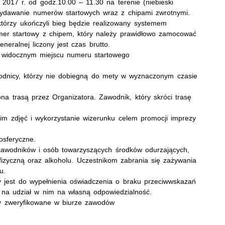
2017 r. od godz.10.00 – 11.30 na terenie (niebieski
 wydawanie numerów startowych wraz z chipami zwrotnymi.
którzy ukończyli bieg będzie realizowany systemem
umer startowy z chipem, który należy prawidłowo zamocować
neralnej liczony jest czas brutto.
 widocznym miejscu numeru startowego
odnicy, którzy nie dobiegną do mety w wyznaczonym czasie
na trasą przez Organizatora. Zawodnik, który skróci trasę
im zdjęć i wykorzystanie wizerunku celem promocji imprezy
sferyczne.
zawodników i osób towarzyszących środków odurzających,
fizyczną oraz alkoholu. Uczestnikom zabrania się zażywania
u.
 jest do wypełnienia oświadczenia o braku przeciwwskazań
 na udział w nim na własną odpowiedzialność.
y zweryfikowane w biurze zawodów