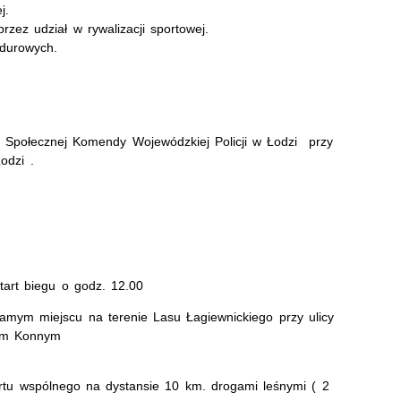
j.
ez udział w rywalizacji sportowej.
ndurowych.
 Społecznej Komendy Wojewódzkiej Policji w Łodzi przy
dzi .
tart biegu o godz. 12.00
samym miejscu na terenie Lasu Łagiewnickiego przy ulicy
iem Konnym
rtu wspólnego na dystansie 10 km. drogami leśnymi ( 2