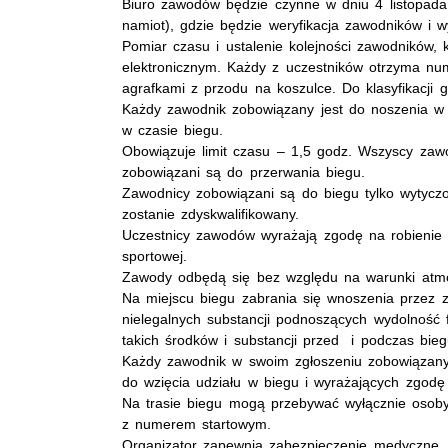
Biuro zawodów będzie czynne w dniu 4 listopada 
namiot), gdzie będzie weryfikacja zawodników i
Pomiar czasu i ustalenie kolejności zawodników, 
elektronicznym. Każdy z uczestników otrzyma n
agrafkami z przodu na koszulce. Do klasyfikacji ge
Każdy zawodnik zobowiązany jest do noszenia w
w czasie biegu.
Obowiązuje limit czasu – 1,5 godz. Wszyscy zaw
zobowiązani są do przerwania biegu.
Zawodnicy zobowiązani są do biegu tylko wytyczo
zostanie zdyskwalifikowany.
Uczestnicy zawodów wyrażają zgodę na robienie 
sportowej.
Zawody odbędą się bez względu na warunki atmo
Na miejscu biegu zabrania się wnoszenia przez 
nielegalnych substancji podnoszących wydolność 
takich środków i substancji przed i podczas bieg
Każdy zawodnik w swoim zgłoszeniu zobowiązany
do wzięcia udziału w biegu i wyrażających zgodę
Na trasie biegu mogą przebywać wyłącznie osob
z numerem startowym.
Organizator zapewnia zabezpieczenie medyczne.