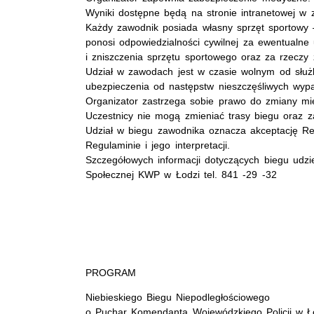
Wyniki dostępne będą na stronie intranetowej w
Każdy zawodnik posiada własny sprzęt sportowy 
ponosi odpowiedzialności cywilnej za ewentualne
i zniszczenia sprzętu sportowego oraz za rzeczy
Udział w zawodach jest w czasie wolnym od słu
ubezpieczenia od następstw nieszczęśliwych wyp
Organizator zastrzega sobie prawo do zmiany miej
Uczestnicy nie mogą zmieniać trasy biegu oraz za
Udział w biegu zawodnika oznacza akceptację Re
Regulaminie i jego interpretacji.
Szczegółowych informacji dotyczących biegu udzie
Społecznej KWP w Łodzi tel. 841 -29 -32
PROGRAM
Niebieskiego Biegu Niepodległościowego
o Puchar Komendanta Wojewódzkiego Policji w Ł