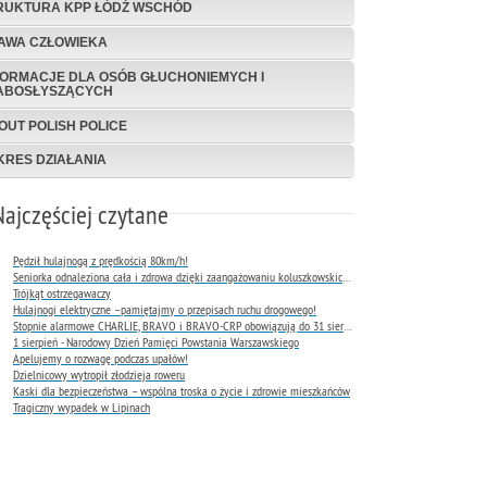
RUKTURA KPP ŁÓDŹ WSCHÓD
AWA CZŁOWIEKA
FORMACJE DLA OSÓB GŁUCHONIEMYCH I
ABOSŁYSZĄCYCH
OUT POLISH POLICE
KRES DZIAŁANIA
Najczęściej czytane
Pędził hulajnogą z prędkością 80km/h!
Seniorka odnaleziona cała i zdrowa dzięki zaangażowaniu koluszkowskich policjantów
Trójkąt ostrzegawaczy
Hulajnogi elektryczne –pamiętajmy o przepisach ruchu drogowego!
Stopnie alarmowe CHARLIE, BRAVO i BRAVO-CRP obowiązują do 31 sierpnia 2026 r.
1 sierpień - Narodowy Dzień Pamięci Powstania Warszawskiego
Apelujemy o rozwagę podczas upałów!
Dzielnicowy wytropił złodzieja roweru
Kaski dla bezpieczeństwa – wspólna troska o życie i zdrowie mieszkańców
Tragiczny wypadek w Lipinach