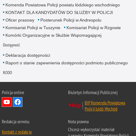
Komenda Powiatowa Policji powiatu łódzkiego wschodniego
KONTAKT DLA KANDYDATÓW DO SŁUŻBY W POLICJI
Oficer prasowy
Posterunek Policji w Andrespolu
Komisariat Policji w Tuszynie
Komisariat Policji w Rzgowie
Komórki Organizacyjne w Służbie Wspomagającej
Dostępność
Deklaracja dostępności
Raport o stanie zapewnienia dostępności podmiotu publicznego
RODO
Policja online
Biuletyn Informacji Publicznej
BIP Komenda Powiatowa
Policji Łódź-Wschód
Redakcja serwisu
Nota prawna
Chcesz wykorzystać materiał
Kontakt z redakcją
z serwisu Komenda Powiatowa Policji