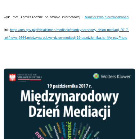
wyk. mat. zamieszcozne na stronie internetowej -
Ministerstwa Sprawiedliwości
link-
https://ms.gov.pl/pl/dzialalnosc/mediacje/miedzynarodowy-dzien-mediacji-2017-
rok/news,9564,miedzynarodowy-dzien-mediacji-19-pazdziernika.html#prettyPhoto