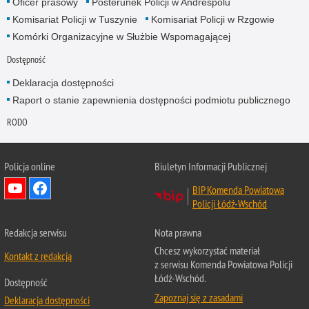
Oficer prasowy
Posterunek Policji w Andrespolu
Komisariat Policji w Tuszynie
Komisariat Policji w Rzgowie
Komórki Organizacyjne w Służbie Wspomagającej
Dostępność
Deklaracja dostępności
Raport o stanie zapewnienia dostępności podmiotu publicznego
RODO
Policja online
Biuletyn Informacji Publicznej
BIP Komenda Powiatowa
Policji Łódź-Wschód
Redakcja serwisu
Nota prawna
Chcesz wykorzystać materiał
Kontakt z redakcją
z serwisu Komenda Powiatowa Policji
Łódź-Wschód.
Dostępność
Zapoznaj się z zasadami
Deklaracja dostępności