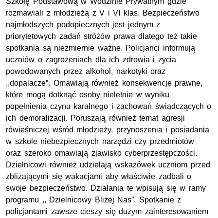
Szkołę Podstawową w Wodzinie Prywatnym gdzie
rozmawiali z młodzieżą z V i VI klas. Bezpieczeństwo
najmłodszych podopiecznych jest jednym z
priorytetowych zadań stróżów prawa dlatego też takie
spotkania są niezmiernie ważne. Policjanci informują
uczniów o zagrożeniach dla ich zdrowia i życia
powodowanych przez alkohol, narkotyki oraz
,,dopalacze”. Omawiają również konsekwencje prawne,
które mogą dotknąć osoby nieletnie w wyniku
popełnienia czynu karalnego i zachowań świadczących o
ich demoralizacji. Poruszają również temat agresji
rówieśniczej wśród młodzieży, przynoszenia i posiadania
w szkole niebezpiecznych narzędzi czy przedmiotów
oraz szeroko omawiają zjawisko cyberprzestępczości.
Dzielnicowi również udzielają wskazówek uczniom przed
zbliżającymi się wakacjami aby właściwie zadbali o
swoje bezpieczeństwo. Działania te wpisują się w ramy
programu ,, Dzielnicowy Bliżej Nas”. Spotkanie z
policjantami zawsze cieszy się dużym zainteresowaniem