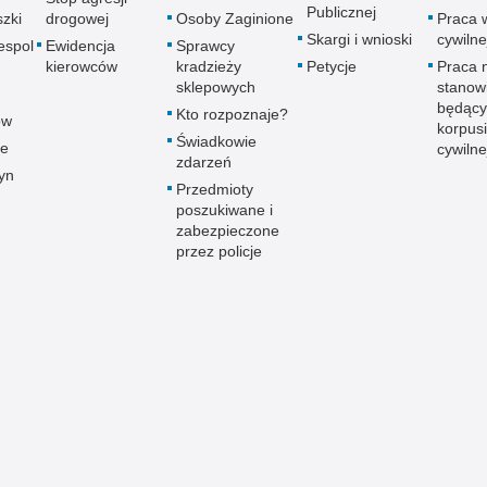
Publicznej
zki
drogowej
Osoby Zaginione
Praca 
Skargi i wnioski
cywilne
espol
Ewidencja
Sprawcy
kierowców
kradzieży
Petycje
Praca 
sklepowych
stanow
będący
Kto rozpoznaje?
ów
korpusi
Świadkowie
ce
cywilne
zdarzeń
yn
Przedmioty
poszukiwane i
zabezpieczone
przez policje