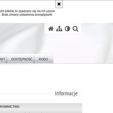
ych plików, to zgadzasz się na ich użycie
. Brak zmiany ustawienia przeglądarki
otwórz wysz
AKT
DOSTĘPNOŚĆ
RODO
Informacje
EROWNICTWO