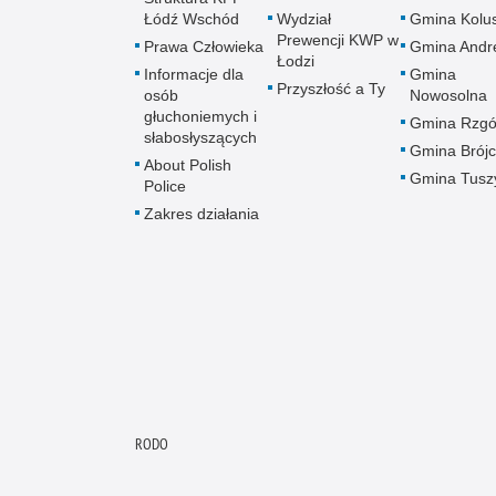
Łódź Wschód
Wydział
Gmina Kolus
Prewencji KWP w
Prawa Człowieka
Gmina Andr
Łodzi
Informacje dla
Gmina
Przyszłość a Ty
osób
Nowosolna
głuchoniemych i
Gmina Rzg
słabosłyszących
Gmina Brój
About Polish
Gmina Tusz
Police
Zakres działania
RODO