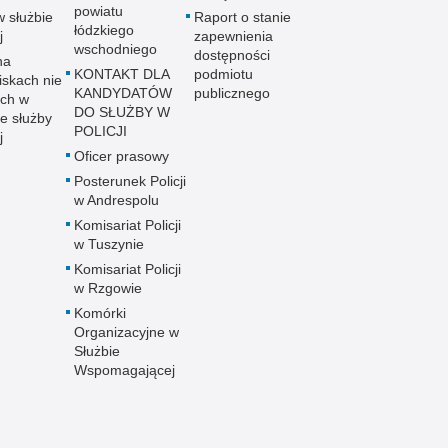
powiatu
w służbie
Raport o stanie
łódzkiego
j
zapewnienia
wschodniego
dostępności
na
KONTAKT DLA
podmiotu
iskach nie
KANDYDATÓW
publicznego
ch w
DO SŁUŻBY W
e służby
POLICJI
j
Oficer prasowy
Posterunek Policji
w Andrespolu
Komisariat Policji
w Tuszynie
Komisariat Policji
w Rzgowie
Komórki
Organizacyjne w
Służbie
Wspomagającej