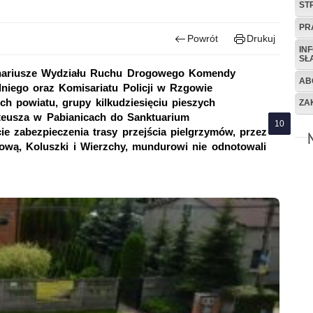
ST
PR
Powrót
Drukuj
IN
SŁ
jonariusze Wydziału Ruchu Drogowego Komendy
AB
dniego oraz Komisariatu Policji w Rzgowie
ch powiatu, grupy kilkudziesięciu pieszych
ZA
teusza w Pabianicach do Sanktuarium
ie zabezpieczenia trasy przejścia pielgrzymów, przez
ową, Koluszki i Wierzchy, mundurowi nie odnotowali