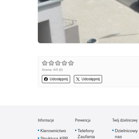
Ocena: 0/5 (0)
Udostępnij
Udostępnij
Informacje
Prewencja
Twój dzielnicowy
Kierownictwo
Telefony
Dzielnicowy 
Zaufania
nas
Struktura KPP