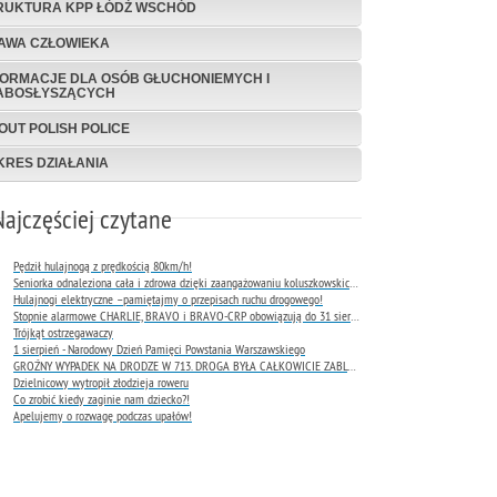
RUKTURA KPP ŁÓDŹ WSCHÓD
AWA CZŁOWIEKA
FORMACJE DLA OSÓB GŁUCHONIEMYCH I
ABOSŁYSZĄCYCH
OUT POLISH POLICE
KRES DZIAŁANIA
Najczęściej czytane
Pędził hulajnogą z prędkością 80km/h!
Seniorka odnaleziona cała i zdrowa dzięki zaangażowaniu koluszkowskich policjantów
Hulajnogi elektryczne –pamiętajmy o przepisach ruchu drogowego!
Stopnie alarmowe CHARLIE, BRAVO i BRAVO-CRP obowiązują do 31 sierpnia 2026 r.
Trójkąt ostrzegawaczy
1 sierpień - Narodowy Dzień Pamięci Powstania Warszawskiego
GROŹNY WYPADEK NA DRODZE W 713. DROGA BYŁA CAŁKOWICIE ZABLOKOWANA
Dzielnicowy wytropił złodzieja roweru
Co zrobić kiedy zaginie nam dziecko?!
Apelujemy o rozwagę podczas upałów!