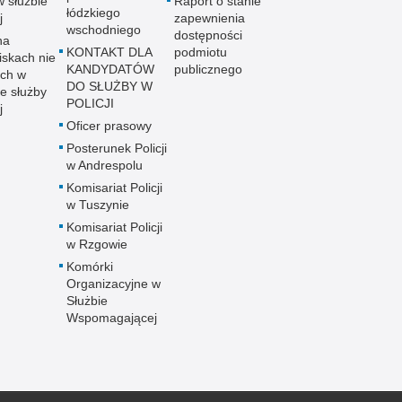
w służbie
Raport o stanie
łódzkiego
j
zapewnienia
wschodniego
dostępności
na
KONTAKT DLA
podmiotu
iskach nie
KANDYDATÓW
publicznego
ch w
DO SŁUŻBY W
e służby
POLICJI
j
Oficer prasowy
Posterunek Policji
w Andrespolu
Komisariat Policji
w Tuszynie
Komisariat Policji
w Rzgowie
Komórki
Organizacyjne w
Służbie
Wspomagającej