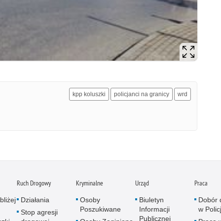
kpp koluszki
policjanci na granicy
wrd
Ruch Drogowy
Kryminalne
Urząd
Praca
bliżej
Działania
Osoby
Biuletyn
Dobór 
Poszukiwane
Informacji
w Policj
Stop agresji
Publicznej