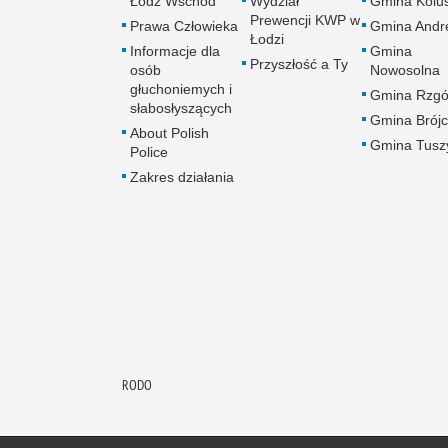
Łódź Wschód
Wydział
Gmina Kolus
Prewencji KWP w
Prawa Człowieka
Gmina Andr
Łodzi
Informacje dla
Gmina
Przyszłość a Ty
osób
Nowosolna
głuchoniemych i
Gmina Rzg
słabosłyszących
Gmina Brój
About Polish
Gmina Tusz
Police
Zakres działania
RODO