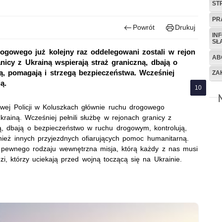
ST
PR
Powrót
Drukuj
IN
SŁ
ogowego już kolejny raz oddelegowani zostali w rejon
AB
nicy z Ukrainą wspierają straż graniczną, dbają o
, pomagają i strzegą bezpieczeństwa. Wcześniej
ZA
ą.
owej Policji w Koluszkach głównie ruchu drogowego
rainą. Wcześniej pełnili służbę w rejonach granicy z
ną, dbają o bezpieczeństwo w ruchu drogowym, kontrolują,
wnież innych przyjezdnych ofiarujących pomoc humanitarną.
le pewnego rodzaju wewnętrzna misja, którą każdy z nas musi
zi, którzy uciekają przed wojną toczącą się na Ukrainie.