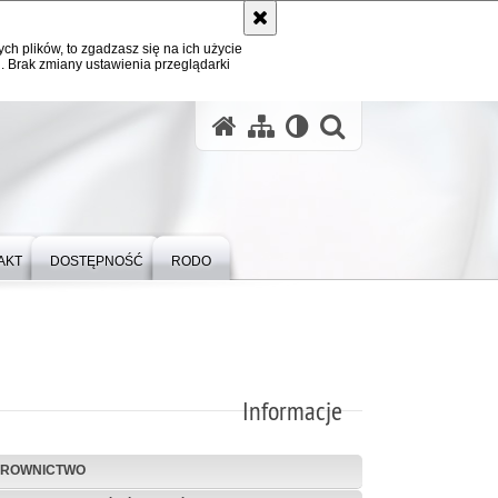
ych plików, to zgadzasz się na ich użycie
. Brak zmiany ustawienia przeglądarki
otwórz wysz
AKT
DOSTĘPNOŚĆ
RODO
Informacje
EROWNICTWO