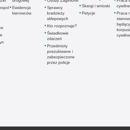
zki
drogowej
Osoby Zaginione
Praca 
Skargi i wnioski
cywilne
espol
Ewidencja
Sprawcy
kierowców
kradzieży
Petycje
Praca 
sklepowych
stanow
będący
Kto rozpoznaje?
ów
korpusi
Świadkowie
ce
cywilne
zdarzeń
yn
Przedmioty
poszukiwane i
zabezpieczone
przez policje