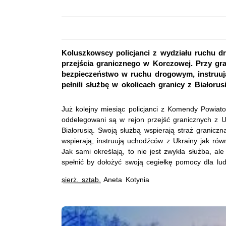
Koluszkowscy policjanci z wydziału ruchu dr
przejścia granicznego w Korczowej. Przy gra
bezpieczeństwo w ruchu drogowym, instruują
pełnili służbę w okolicach granicy z Białorusi
Już kolejny miesiąc policjanci z Komendy Powiat
oddelegowani są w rejon przejść granicznych z Uk
Białorusią. Swoją służbą wspierają straż granicz
wspierają, instruują uchodźców z Ukrainy jak ró
Jak sami określają, to nie jest zwykła służba, a
spełnić by dołożyć swoją cegiełkę pomocy dla lud
sierż. sztab.
Aneta Kotynia