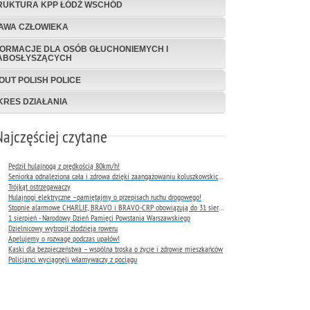
RUKTURA KPP ŁÓDŹ WSCHÓD
AWA CZŁOWIEKA
FORMACJE DLA OSÓB GŁUCHONIEMYCH I
ABOSŁYSZĄCYCH
OUT POLISH POLICE
KRES DZIAŁANIA
Najczęściej czytane
Pędził hulajnogą z prędkością 80km/h!
Seniorka odnaleziona cała i zdrowa dzięki zaangażowaniu koluszkowskich policjantów
Trójkąt ostrzegawaczy
Hulajnogi elektryczne –pamiętajmy o przepisach ruchu drogowego!
Stopnie alarmowe CHARLIE, BRAVO i BRAVO-CRP obowiązują do 31 sierpnia 2026 r.
1 sierpień - Narodowy Dzień Pamięci Powstania Warszawskiego
Dzielnicowy wytropił złodzieja roweru
Apelujemy o rozwagę podczas upałów!
Kaski dla bezpieczeństwa – wspólna troska o życie i zdrowie mieszkańców
Policjanci wyciągnęli włamywaczy z pociągu