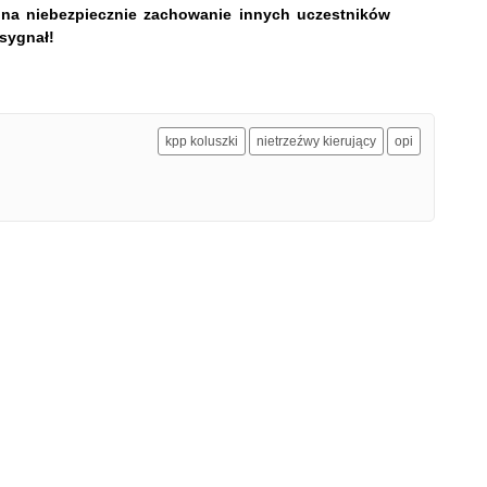
y na niebezpiecznie zachowanie innych uczestników
sygnał!
kpp koluszki
nietrzeźwy kierujący
opi