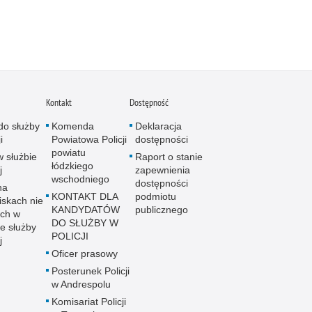
Kontakt
Dostępność
do służby
Komenda
Deklaracja
i
Powiatowa Policji
dostępności
powiatu
w służbie
Raport o stanie
łódzkiego
j
zapewnienia
wschodniego
dostępności
na
KONTAKT DLA
podmiotu
iskach nie
KANDYDATÓW
publicznego
ch w
DO SŁUŻBY W
e służby
POLICJI
j
Oficer prasowy
Posterunek Policji
w Andrespolu
Komisariat Policji