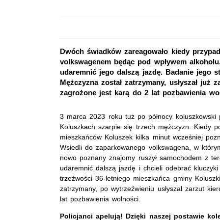
Dwóch świadków zareagowało kiedy przypadk
volkswagenem będąc pod wpływem alkoholu. M
udaremnić jego dalszą jazdę. Badanie jego s
Mężczyzna został zatrzymany, usłyszał już z
zagrożone jest karą do 2 lat pozbawienia wo
3 marca 2023 roku tuż po północy koluszkowski pa
Koluszkach szarpie się trzech mężczyzn. Kiedy pol
mieszkańców Koluszek kilka minut wcześniej pozna
Wsiedli do zaparkowanego volkswagena, w którym
nowo poznany znajomy ruszył samochodem z teren
udaremnić dalszą jazdę i chcieli odebrać kluczyk
trzeźwości 36-letniego mieszkańca gminy Koluszk
zatrzymany, po wytrzeźwieniu usłyszał zarzut kie
lat pozbawienia wolności.
Policjanci apelują! Dzięki naszej postawie ko