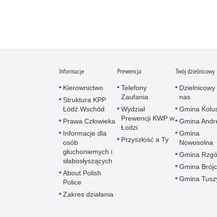
Informacje
Prewencja
Twój dzielnicowy
Kierownictwo
Telefony
Dzielnicowy 
Zaufania
nas
Struktura KPP
Łódź Wschód
Wydział
Gmina Kolus
Prewencji KWP w
Prawa Człowieka
Gmina Andr
Łodzi
Informacje dla
Gmina
Przyszłość a Ty
osób
Nowosolna
głuchoniemych i
Gmina Rzg
słabosłyszących
Gmina Brój
About Polish
Gmina Tusz
Police
Zakres działania