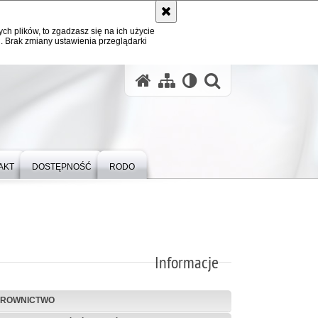
ych plików, to zgadzasz się na ich użycie
. Brak zmiany ustawienia przeglądarki
otwórz wysz
AKT
DOSTĘPNOŚĆ
RODO
Informacje
EROWNICTWO