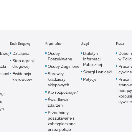
Ruch Drogowy
Kryminalne
Urząd
Praca
bliżej
Działania
Osoby
Biuletyn
Dobór 
Poszukiwane
Informacji
w Policj
Stop agresji
Publicznej
zki
drogowej
Osoby Zaginione
Praca 
Skargi i wnioski
cywilne
espol
Ewidencja
Sprawcy
kierowców
kradzieży
Petycje
Praca 
sklepowych
stanow
będący
Kto rozpoznaje?
ów
korpusi
Świadkowie
ce
cywilne
zdarzeń
yn
Przedmioty
poszukiwane i
zabezpieczone
przez policje