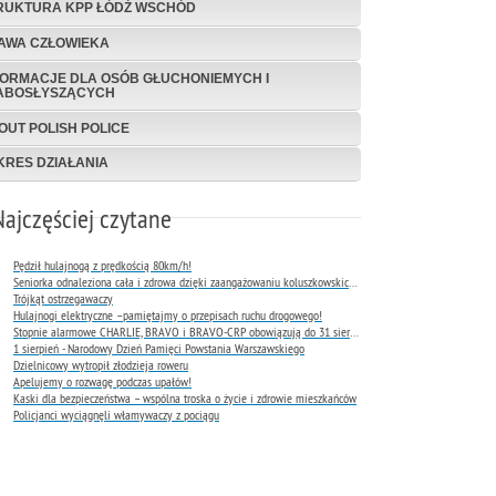
RUKTURA KPP ŁÓDŹ WSCHÓD
AWA CZŁOWIEKA
FORMACJE DLA OSÓB GŁUCHONIEMYCH I
ABOSŁYSZĄCYCH
OUT POLISH POLICE
KRES DZIAŁANIA
Najczęściej czytane
Pędził hulajnogą z prędkością 80km/h!
Seniorka odnaleziona cała i zdrowa dzięki zaangażowaniu koluszkowskich policjantów
Trójkąt ostrzegawaczy
Hulajnogi elektryczne –pamiętajmy o przepisach ruchu drogowego!
Stopnie alarmowe CHARLIE, BRAVO i BRAVO-CRP obowiązują do 31 sierpnia 2026 r.
1 sierpień - Narodowy Dzień Pamięci Powstania Warszawskiego
Dzielnicowy wytropił złodzieja roweru
Apelujemy o rozwagę podczas upałów!
Kaski dla bezpieczeństwa – wspólna troska o życie i zdrowie mieszkańców
Policjanci wyciągnęli włamywaczy z pociągu