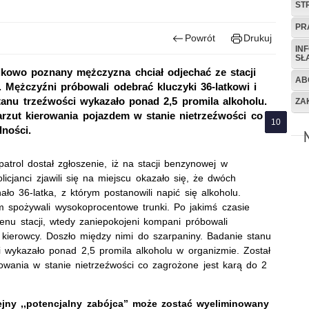
ST
PR
Powrót
Drukuj
IN
SŁ
owo poznany mężczyzna chciał odjechać ze stacji
AB
ężczyźni próbowali odebrać kluczyki 36-latkowi i
tanu trzeźwości wykazało ponad 2,5 promila alkoholu.
ZA
arzut kierowania pojazdem w stanie nietrzeźwości co
lności.
trol dostał zgłoszenie, iż na stacji benzynowej w
icjanci zjawili się na miejscu okazało się, że dwóch
ło 36-latka, z którym postanowili napić się alkoholu.
 spożywali wysokoprocentowe trunki. Po jakimś czasie
u stacji, wtedy zaniepokojeni kompani próbowali
i kierowcy. Doszło między nimi do szarpaniny. Badanie stanu
i wykazało ponad 2,5 promila alkoholu w organizmie. Został
rowania w stanie nietrzeźwości co zagrożone jest karą do 2
lejny ,,potencjalny zabójca” może zostać wyeliminowany