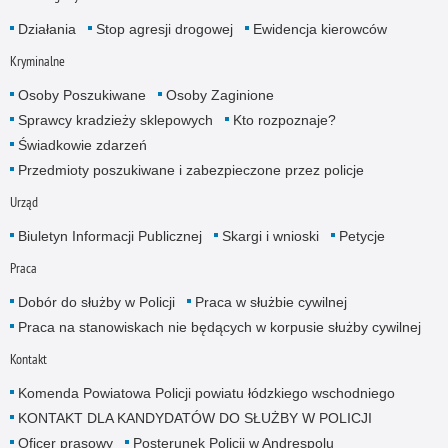
Działania
Stop agresji drogowej
Ewidencja kierowców
Kryminalne
Osoby Poszukiwane
Osoby Zaginione
Sprawcy kradzieży sklepowych
Kto rozpoznaje?
Świadkowie zdarzeń
Przedmioty poszukiwane i zabezpieczone przez policje
Urząd
Biuletyn Informacji Publicznej
Skargi i wnioski
Petycje
Praca
Dobór do służby w Policji
Praca w służbie cywilnej
Praca na stanowiskach nie będących w korpusie służby cywilnej
Kontakt
Komenda Powiatowa Policji powiatu łódzkiego wschodniego
KONTAKT DLA KANDYDATÓW DO SŁUŻBY W POLICJI
Oficer prasowy
Posterunek Policji w Andrespolu