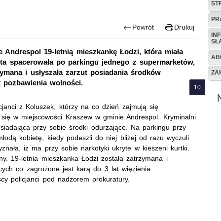
ST
PR
Powrót
Drukuj
IN
SŁ
 Andrespol 19-letnią mieszkankę Łodzi, która miała
AB
eta spacerowała po parkingu jednego z supermarketów,
rzymana i usłyszała zarzut posiadania środków
ZA
t pozbawienia wolności.
cjanci z Koluszek, którzy na co dzień zajmują się
i się w miejscowości Kraszew w gminie Andrespol. Kryminalni
siadająca przy sobie środki odurzające. Na parkingu przy
dą kobietę, kiedy podeszli do niej bliżej od razu wyczuli
nała, iż ma przy sobie narkotyki ukryte w kieszeni kurtki.
ny. 19-letnia mieszkanka Łodzi została zatrzymana i
cych co zagrożone jest karą do 3 lat więzienia.
y policjanci pod nadzorem prokuratury.