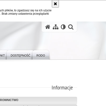
ych plików, to zgadzasz się na ich użycie
. Brak zmiany ustawienia przeglądarki
otwórz wysz
AKT
DOSTĘPNOŚĆ
RODO
Informacje
EROWNICTWO