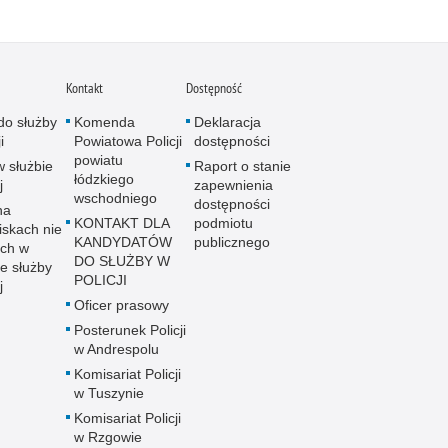
Kontakt
Dostępność
do służby
Komenda
Deklaracja
i
Powiatowa Policji
dostępności
powiatu
w służbie
Raport o stanie
łódzkiego
j
zapewnienia
wschodniego
dostępności
na
KONTAKT DLA
podmiotu
iskach nie
KANDYDATÓW
publicznego
ch w
DO SŁUŻBY W
e służby
POLICJI
j
Oficer prasowy
Posterunek Policji
w Andrespolu
Komisariat Policji
w Tuszynie
Komisariat Policji
w Rzgowie