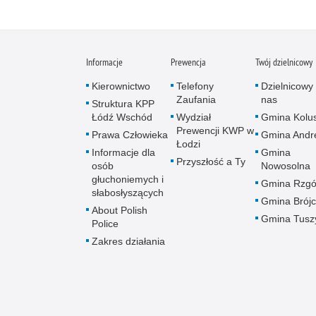
Informacje
Prewencja
Twój dzielnicowy
Kierownictwo
Telefony
Dzielnicowy 
Zaufania
nas
Struktura KPP
Łódź Wschód
Wydział
Gmina Kolus
Prewencji KWP w
Prawa Człowieka
Gmina Andr
Łodzi
Informacje dla
Gmina
Przyszłość a Ty
osób
Nowosolna
głuchoniemych i
Gmina Rzg
słabosłyszących
Gmina Brój
About Polish
Gmina Tusz
Police
Zakres działania