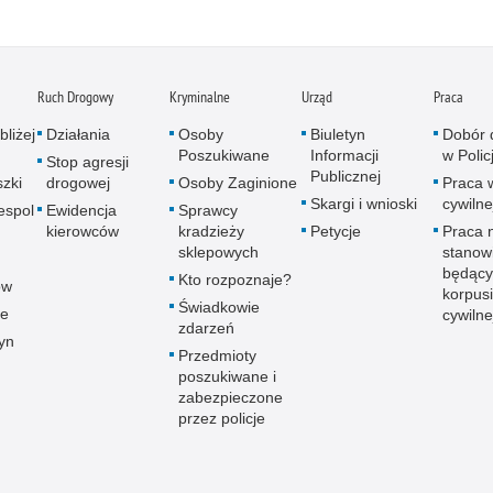
Ruch Drogowy
Kryminalne
Urząd
Praca
bliżej
Działania
Osoby
Biuletyn
Dobór 
Poszukiwane
Informacji
w Policj
Stop agresji
Publicznej
zki
drogowej
Osoby Zaginione
Praca 
Skargi i wnioski
cywilne
espol
Ewidencja
Sprawcy
kierowców
kradzieży
Petycje
Praca 
sklepowych
stanow
będący
Kto rozpoznaje?
ów
korpusi
Świadkowie
ce
cywilne
zdarzeń
yn
Przedmioty
poszukiwane i
zabezpieczone
przez policje