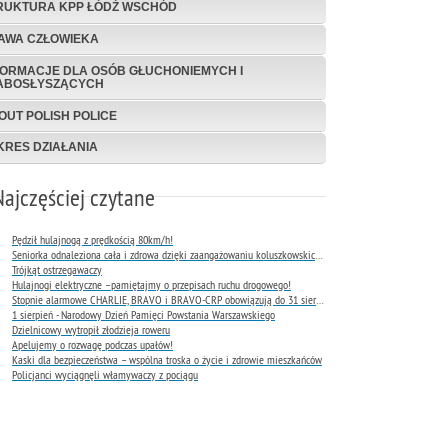
RUKTURA KPP ŁÓDŹ WSCHÓD
AWA CZŁOWIEKA
FORMACJE DLA OSÓB GŁUCHONIEMYCH I
ABOSŁYSZĄCYCH
OUT POLISH POLICE
KRES DZIAŁANIA
Najczęściej czytane
Pędził hulajnogą z prędkością 80km/h!
Seniorka odnaleziona cała i zdrowa dzięki zaangażowaniu koluszkowskich policjantów
Trójkąt ostrzegawaczy
Hulajnogi elektryczne –pamiętajmy o przepisach ruchu drogowego!
Stopnie alarmowe CHARLIE, BRAVO i BRAVO-CRP obowiązują do 31 sierpnia 2026 r.
1 sierpień - Narodowy Dzień Pamięci Powstania Warszawskiego
Dzielnicowy wytropił złodzieja roweru
Apelujemy o rozwagę podczas upałów!
Kaski dla bezpieczeństwa – wspólna troska o życie i zdrowie mieszkańców
Policjanci wyciągnęli włamywaczy z pociągu