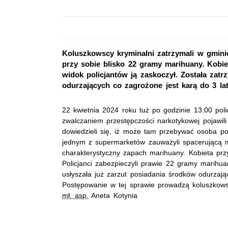
Koluszkowscy kryminalni zatrzymali w gminie
przy sobie blisko 22 gramy marihuany. Kobi
widok policjantów ją zaskoczył. Została zat
odurzających co zagrożone jest karą do 3 la
22 kwietnia 2024 roku tuż po godzinie 13:00 poli
zwalczaniem przestępczości narkotykowej pojawil
dowiedzieli się, iż może tam przebywać osoba po
jednym z supermarketów zauważyli spacerującą mło
charakterystyczny zapach marihuany. Kobieta przyz
Policjanci zabezpieczyli prawie 22 gramy marihua
usłyszała już zarzut posiadania środków odurzają
Postępowanie w tej sprawie prowadzą koluszkowsc
mł. asp.
Aneta Kotynia