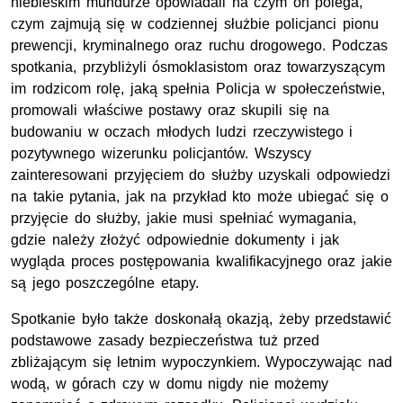
niebieskim mundurze opowiadali na czym on polega,
czym zajmują się w codziennej służbie policjanci pionu
prewencji, kryminalnego oraz ruchu drogowego. Podczas
spotkania, przybliżyli ósmoklasistom oraz towarzyszącym
im rodzicom rolę, jaką spełnia Policja w społeczeństwie,
promowali właściwe postawy oraz skupili się na
budowaniu w oczach młodych ludzi rzeczywistego i
pozytywnego wizerunku policjantów. Wszyscy
zainteresowani przyjęciem do służby uzyskali odpowiedzi
na takie pytania, jak na przykład kto może ubiegać się o
przyjęcie do służby, jakie musi spełniać wymagania,
gdzie należy złożyć odpowiednie dokumenty i jak
wygląda proces postępowania kwalifikacyjnego oraz jakie
są jego poszczególne etapy.
Spotkanie było także doskonałą okazją, żeby przedstawić
podstawowe zasady bezpieczeństwa tuż przed
zbliżającym się letnim wypoczynkiem. Wypoczywając nad
wodą, w górach czy w domu nigdy nie możemy