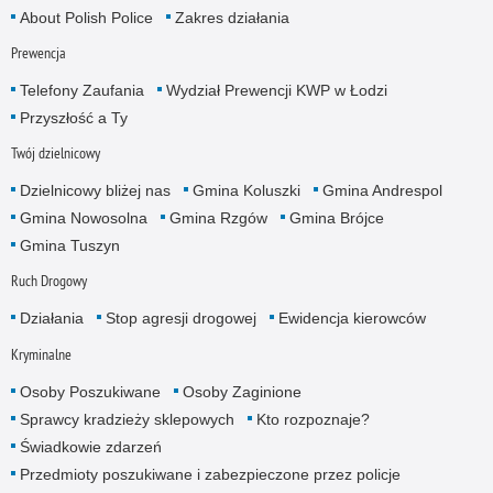
About Polish Police
Zakres działania
Prewencja
Telefony Zaufania
Wydział Prewencji KWP w Łodzi
Przyszłość a Ty
Twój dzielnicowy
Dzielnicowy bliżej nas
Gmina Koluszki
Gmina Andrespol
Gmina Nowosolna
Gmina Rzgów
Gmina Brójce
Gmina Tuszyn
Ruch Drogowy
Działania
Stop agresji drogowej
Ewidencja kierowców
Kryminalne
Osoby Poszukiwane
Osoby Zaginione
Sprawcy kradzieży sklepowych
Kto rozpoznaje?
Świadkowie zdarzeń
Przedmioty poszukiwane i zabezpieczone przez policje