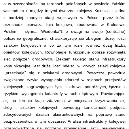
a w szczególności na terenach położonych w powiecie łódzkim
wschodnim ( między innymi dworzec kolejowy Koluszki - jedna
z bardziej znanych stacji węzłowych w Polsce, przez którą
przechodzi pierwsza linia kolejowa, zbudowana w Królestwie
Polskim - słynna "Wiedenka"), z uwagi na swoje (centralne)
położenie geograficzne, charakteryzuje się zbiegiem dużej ilości
szlaków kolejowych a co za tym idzie również dużą liczbą
obiektów kolejowych. Równolegle funkcjonuje dobrze rozwinięta
sieć połączeń drogowych. Efektem takiego stanu infrastruktury
komunikacyjnej jest duża ilość miejsc, w których szlaki kolejowe
,,przecinają” się z szlakami drogowymi. Powyższe powoduje
zwiększone ryzyko wystąpienia zdarzeń w rejonach przejazdów
kolejowych, zagrażających życiu i zdrowiu podróżnych, łącznie z
ryzykiem wystąpienia katastrofy w ruchu lądowym. Powtarzające
się na terenie kraju zdarzenia w miejscach krzyżowania się
dróg i szlaków kolejowych powodują konieczność podjęcia
zdecydowanych działań ukierunkowanych na poprawę stanu
bezpieczeństwa w tym obszarze. Analiza infrastruktury kolejowej
przeprowadzona na potrzeby prowadzonej akcji prewencyjnej