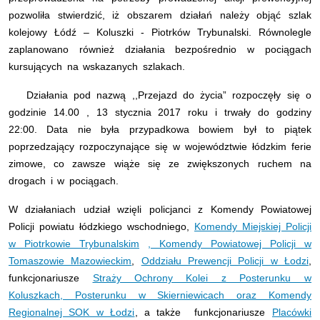
pozwoliła stwierdzić, iż obszarem działań należy objąć szlak
kolejowy Łódź – Koluszki - Piotrków Trybunalski. Równolegle
zaplanowano również działania bezpośrednio w pociągach
kursujących na wskazanych szlakach.
Działania pod nazwą ,,Przejazd do życia” rozpoczęły się o
godzinie 14.00 , 13 stycznia 2017 roku i trwały do godziny
22:00. Data nie była przypadkowa bowiem był to piątek
poprzedzający rozpoczynające się w województwie łódzkim ferie
zimowe, co zawsze wiąże się ze zwiększonych ruchem na
drogach i w pociągach.
W działaniach udział wzięli policjanci z Komendy Powiatowej
Policji powiatu łódzkiego wschodniego,
Komendy Miejskiej Policji
w Piotrkowie Trybunalskim
, Komendy Powiatowej Policji w
Tomaszowie Mazowieckim
,
Oddziału Prewencji Policji w Łodzi
,
funkcjonariusze
Straży Ochrony Kolei z Posterunku w
Koluszkach, Posterunku w Skierniewicach oraz Komendy
Regionalnej SOK w Łodzi
, a także funkcjonariusze
Placówki