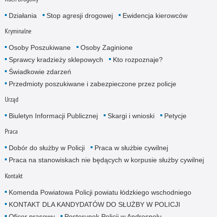
Działania
Stop agresji drogowej
Ewidencja kierowców
Kryminalne
Osoby Poszukiwane
Osoby Zaginione
Sprawcy kradzieży sklepowych
Kto rozpoznaje?
Świadkowie zdarzeń
Przedmioty poszukiwane i zabezpieczone przez policje
Urząd
Biuletyn Informacji Publicznej
Skargi i wnioski
Petycje
Praca
Dobór do służby w Policji
Praca w służbie cywilnej
Praca na stanowiskach nie będących w korpusie służby cywilnej
Kontakt
Komenda Powiatowa Policji powiatu łódzkiego wschodniego
KONTAKT DLA KANDYDATÓW DO SŁUŻBY W POLICJI
Oficer prasowy
Posterunek Policji w Andrespolu