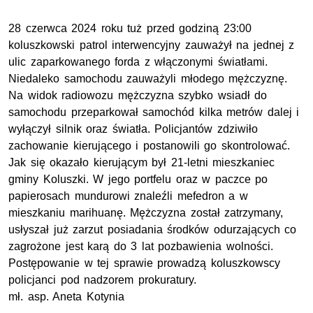
28 czerwca 2024 roku tuż przed godziną 23:00
koluszkowski patrol interwencyjny zauważył na jednej z
ulic zaparkowanego forda z włączonymi światłami.
Niedaleko samochodu zauważyli młodego mężczyznę.
Na widok radiowozu mężczyzna szybko wsiadł do
samochodu przeparkował samochód kilka metrów dalej i
wyłączył silnik oraz światła. Policjantów zdziwiło
zachowanie kierującego i postanowili go skontrolować.
Jak się okazało kierującym był 21-letni mieszkaniec
gminy Koluszki. W jego portfelu oraz w paczce po
papierosach mundurowi znaleźli mefedron a w
mieszkaniu marihuanę. Mężczyzna został zatrzymany,
usłyszał już zarzut posiadania środków odurzających co
zagrożone jest karą do 3 lat pozbawienia wolności.
Postępowanie w tej sprawie prowadzą koluszkowscy
policjanci pod nadzorem prokuratury.
mł. asp.
Aneta Kotynia