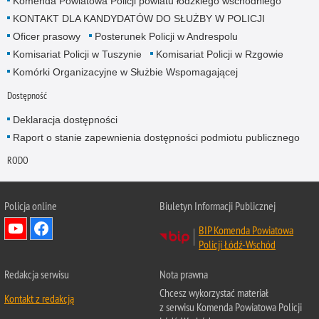
Komenda Powiatowa Policji powiatu łódzkiego wschodniego
KONTAKT DLA KANDYDATÓW DO SŁUŻBY W POLICJI
Oficer prasowy
Posterunek Policji w Andrespolu
Komisariat Policji w Tuszynie
Komisariat Policji w Rzgowie
Komórki Organizacyjne w Służbie Wspomagającej
Dostępność
Deklaracja dostępności
Raport o stanie zapewnienia dostępności podmiotu publicznego
RODO
Policja online
Biuletyn Informacji Publicznej
BIP Komenda Powiatowa
Policji Łódź-Wschód
Redakcja serwisu
Nota prawna
Chcesz wykorzystać materiał
Kontakt z redakcją
z serwisu Komenda Powiatowa Policji