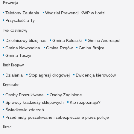
Prewencja
Telefony Zaufania
Wydział Prewencji KWP w Łodzi
Przyszłość a Ty
Twój dzielnicowy
Dzielnicowy bliżej nas
Gmina Koluszki
Gmina Andrespol
Gmina Nowosolna
Gmina Rzgów
Gmina Brójce
Gmina Tuszyn
Ruch Drogowy
Działania
Stop agresji drogowej
Ewidencja kierowców
Kryminalne
Osoby Poszukiwane
Osoby Zaginione
Sprawcy kradzieży sklepowych
Kto rozpoznaje?
Świadkowie zdarzeń
Przedmioty poszukiwane i zabezpieczone przez policje
Urząd