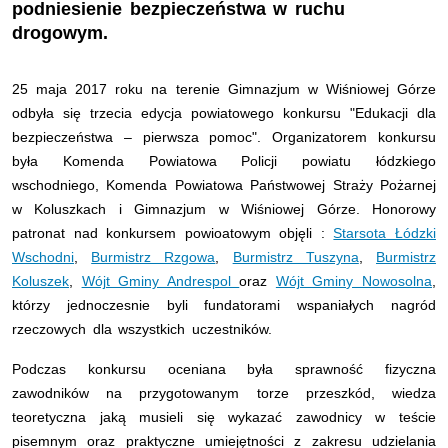
podniesienie bezpieczeństwa w ruchu
drogowym.
25 maja 2017 roku na terenie Gimnazjum w Wiśniowej Górze
odbyła się trzecia edycja powiatowego konkursu "Edukacji dla
bezpieczeństwa – pierwsza pomoc". Organizatorem konkursu
była Komenda Powiatowa Policji powiatu łódzkiego
wschodniego, Komenda Powiatowa Państwowej Straży Pożarnej
w Koluszkach i Gimnazjum w Wiśniowej Górze. Honorowy
patronat nad konkursem powioatowym objęli :
Starsota Łódzki
Wschodni
,
Burmistrz Rzgowa
,
Burmistrz Tuszyna
,
Burmistrz
Koluszek
,
Wójt Gminy Andrespol
oraz
Wójt Gminy Nowosolna
,
którzy jednoczesnie byli fundatorami wspaniałych nagród
rzeczowych dla wszystkich uczestników.
Podczas konkursu oceniana była sprawność fizyczna
zawodników na przygotowanym torze przeszkód, wiedza
teoretyczna jaką musieli się wykazać zawodnicy w teście
pisemnym oraz praktyczne umiejętności z zakresu udzielania