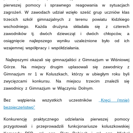
pierwszej pomocy i sprawnego reagowania w sytuacjach
zagrożeń. W zawodach udział wzięło sześć grup uczniów klas
trzecich szkół gimnazjalnych z terenu powiatu łódzkiego
wschodniego. Każda drużyna składała się z czterech
zawodników tj. dwóch dziewcząt i dwóch chłopców, a
osiągnięcie najlepszego wyniku uzależnione było od ich
wzajemnej współpracy i współdziałania.
Najlepszymi okazali się gimnazjaliści z Gimnazjum w Wiśniowej
Górze. Na miejscy drugim uplasowali się zawodnicy z
Gimnazjum nr 1 w Koluszkach, którzy w ubiegłym roku byli
zwycięzcami konkursu. Na miejscu trzecim znaleźli się
zawodnicy z Gimnazjum w Wiączyniu Dolnym.
Bez wątpienia wszystkich uczestników
,,Kręci (mnie)
bezpieczeństwo”
Konkurencję praktycznego udzielania pierwszej pomocy
przygotowali i przeprowadzili funkcjonariusze koluszkowskiej