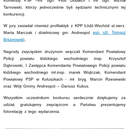
Komendy PSP –mł. ogn. Piotr Dobiech i mł. ogn. Michał
Tarnowski, którzy jednocześnie byli sędziami technicznymi tej
konkurencji.
W jury zasiadał również profilaktyk z KPP Łódź-Wschód st.sierz.
Marta Marczak i dzielnicowy gm. Andrespol
asp. szt. Tomasz
Bojanowski
.
Nagrody zwycięskim drużynom wręczali Komendant Powiatowy
Policji powiatu łódzkiego wschodniego insp. Krzysztof
Dąbrowski, I Zastępca Komendanta Powiatowego Policji powiatu
łódzkiego wschodniego mł.insp. marek Wojtczak, Komendant
Powiatowy PSP w Koluszkach - mł. bryg. Marcin Rzesiewski
oraz Wójt Gminy Andrespol – Dariusz Kubus.
Wszystkim uczestnikom konkursu serdecznie dziękujemy za
udział, gratulujemy zwycięzcom a Państwu prezentujemy
fotorelację z tego wydarzenia.