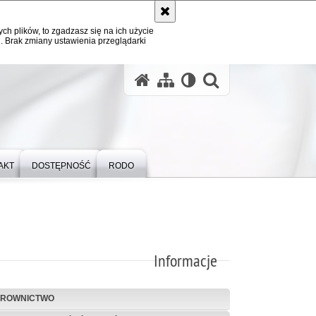
ych plików, to zgadzasz się na ich użycie
. Brak zmiany ustawienia przeglądarki
otwórz wysz
AKT
DOSTĘPNOŚĆ
RODO
Informacje
EROWNICTWO