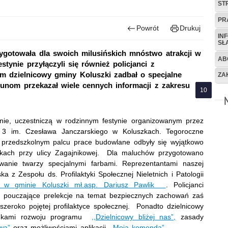
ST
PR
Powrót
Drukuj
IN
SŁ
ygotowała dla swoich milusińskich mnóstwo atrakcji w
AB
ynie przyłączyli się również policjanci z
m dzielnicowy gminy Koluszki zadbał o specjalne
ZA
kunom przekazał wiele cennych informacji z zakresu
nie, uczestniczą w rodzinnym festynie organizowanym przez
nr 3 im. Czesława Janczarskiego w Koluszkach. Tegoroczne
 przedszkolnym palcu prace budowlane odbyły się wyjątkowo
zkach przy ulicy Zagajnikowej. Dla maluchów przygotowano
wanie twarzy specjalnymi farbami. Reprezentantami naszej
ka z Zespołu ds. Profilaktyki Społecznej Nieletnich i Patologii
III w gminie Koluszki mł.asp. Dariusz Pawlik
. Policjanci
i pouczające prelekcje na temat bezpiecznych zachowań zaś
szeroko pojętej profilaktyce społecznej. Ponadto dzielnicowy
runkami rozwoju programu
,,Dzielnicowy bliżej nas”,
zasady
wa”
oraz możliwościami aplikacji
,,Moja komenda”
.