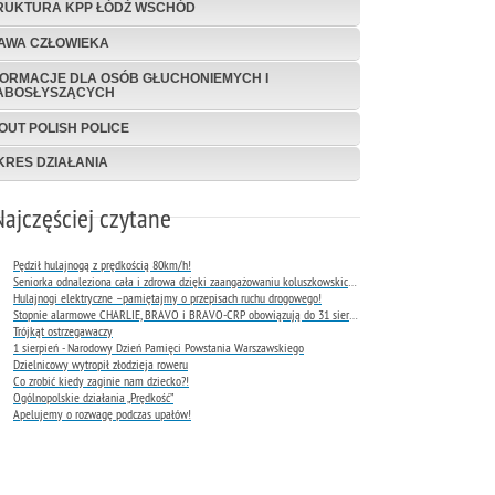
RUKTURA KPP ŁÓDŹ WSCHÓD
AWA CZŁOWIEKA
FORMACJE DLA OSÓB GŁUCHONIEMYCH I
ABOSŁYSZĄCYCH
OUT POLISH POLICE
KRES DZIAŁANIA
Najczęściej czytane
Pędził hulajnogą z prędkością 80km/h!
Seniorka odnaleziona cała i zdrowa dzięki zaangażowaniu koluszkowskich policjantów
Hulajnogi elektryczne –pamiętajmy o przepisach ruchu drogowego!
Stopnie alarmowe CHARLIE, BRAVO i BRAVO-CRP obowiązują do 31 sierpnia 2026 r.
Trójkąt ostrzegawaczy
1 sierpień - Narodowy Dzień Pamięci Powstania Warszawskiego
Dzielnicowy wytropił złodzieja roweru
Co zrobić kiedy zaginie nam dziecko?!
Ogólnopolskie działania „Prędkość”
Apelujemy o rozwagę podczas upałów!