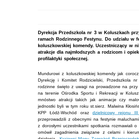
Dyrekcja Przedszkola nr 3 w Koluszkach prz
ramach Rodzinnego Festynu. Do udziału w fest
koluszkowskiej komendy. Uczestniczący w ni
atrakcje dla najmłodszych a rodzicom i opie
profilaktyki społecznej.
Mundurowi z koluszkowskiej komendy jak corocz
Dyrekcję i Komitet Rodzicielski, Przedszkola 
rodzinne święto z uwagi na prowadzone na przy
na terenie Ośrodka Sportu i Rekreacji w Kolus
mnóstwo atrakcji takich jak animacje czy malo
jednostki byli w tym roku st.sierz. Malwina Kłosińs
KPP Łódź-Wschód oraz
dzielnicowy rejonu 
przeprowadzili z obecnymi na festynie malucham
z dorosłymi uczestnikami spotkania rozmawiali o 
omówił zagadnienia związane z celami i kie
działania
,,Krajowej Mapy Zagrożeń Bezpieczeńst