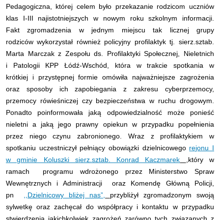
Pedagogiczna, której celem było przekazanie rodzicom uczniów
klas I-III najistotniejszych w nowym roku szkolnym informacji.
Fakt zgromadzenia w jednym miejscu tak licznej grupy
rodziców wykorzystał również policyjny profilaktyk tj. sierz.sztab.
Marta Marczak z Zespołu ds. Profilaktyki Społecznej, Nieletnich
i Patologii KPP Łódź-Wschód, która w trakcie spotkania w
krótkiej i przystępnej formie omówiła najważniejsze zagrożenia
oraz sposoby ich zapobiegania z zakresu cyberprzemocy,
przemocy rówieśniczej czy bezpieczeństwa w ruchu drogowym.
Ponadto poinformowała jaką odpowiedzialność może ponieść
nieletni a jaką jego prawny opiekun w przypadku popełnienia
przez niego czynu zabronionego. Wraz z profilaktykiem w
spotkaniu uczestniczył pełniący obowiązki dzielnicowego
rejonu I
w gminie Koluszki sierz.sztab. Konrad Kaczmarek
,który w
ramach programu wdrożonego przez Ministerstwo Spraw
Wewnętrznych i Administracji oraz Komendę Główną Policji,
pn
,,Dzielnicowy bliżej nas”,
przybliżył zgromadzonym swoją
sylwetkę oraz zachęcał do współpracy i kontaktu w przypadku
stwierdzenia jakichkolwiek zagrożeń zarówno tych związanych z