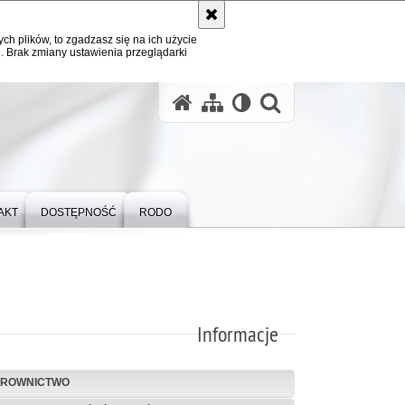
ych plików, to zgadzasz się na ich użycie
. Brak zmiany ustawienia przeglądarki
otwórz wysz
AKT
DOSTĘPNOŚĆ
RODO
Informacje
EROWNICTWO