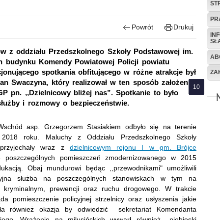
ST
PR
Powrót
Drukuj
IN
SŁ
ów z oddziału Przedszkolnego Szkoły Podstawowej im.
AB
h budynku Komendy Powiatowej Policji powiatu
onującego spotkania obfitującego w różne atrakcje był
ZA
ian Swaczyna, który realizował w ten sposób założenia
n. ,,Dzielnicowy bliżej nas”. Spotkanie to było
służby i rozmowy o bezpieczeństwie.
schód asp. Grzegorzem Stasiakiem odbyło się na terenie
2018 roku. Maluchy z Oddziału Przedszkolnego Szkoły
 przyjechały wraz z
dzielnicowym rejonu I w gm. Brójce
 poszczególnych pomieszczeń zmodernizowanego w 2015
kacją. Obaj mundurowi będąc ,,przewodnikami" umożliwili
cyjna służba na poszczególnych stanowiskach w tym na
 kryminalnym, prewencji oraz ruchu drogowego. W trakcie
a pomieszczenie policyjnej strzelnicy oraz usłyszenia jakie
yła również okazja by odwiedzić sekretariat Komendanta
iego. Wrażenie na milusińskich wywarł również ,,niebieski