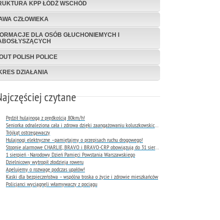
RUKTURA KPP ŁÓDŹ WSCHÓD
AWA CZŁOWIEKA
FORMACJE DLA OSÓB GŁUCHONIEMYCH I
ABOSŁYSZĄCYCH
OUT POLISH POLICE
KRES DZIAŁANIA
Najczęściej czytane
Pędził hulajnogą z prędkością 80km/h!
Seniorka odnaleziona cała i zdrowa dzięki zaangażowaniu koluszkowskich policjantów
Trójkąt ostrzegawaczy
Hulajnogi elektryczne –pamiętajmy o przepisach ruchu drogowego!
Stopnie alarmowe CHARLIE, BRAVO i BRAVO-CRP obowiązują do 31 sierpnia 2026 r.
1 sierpień - Narodowy Dzień Pamięci Powstania Warszawskiego
Dzielnicowy wytropił złodzieja roweru
Apelujemy o rozwagę podczas upałów!
Kaski dla bezpieczeństwa – wspólna troska o życie i zdrowie mieszkańców
Policjanci wyciągnęli włamywaczy z pociągu