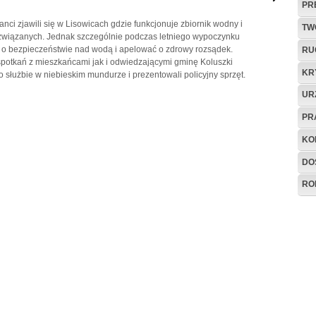
PR
nci zjawili się w Lisowicach gdzie funkcjonuje zbiornik wodny i
TW
m związanych. Jednak szczególnie podczas letniego wypoczynku
 o bezpieczeństwie nad wodą i apelować o zdrowy rozsądek.
RU
spotkań z mieszkańcami jak i odwiedzającymi gminę Koluszki
KR
 służbie w niebieskim mundurze i prezentowali policyjny sprzęt.
UR
PR
KO
DO
RO