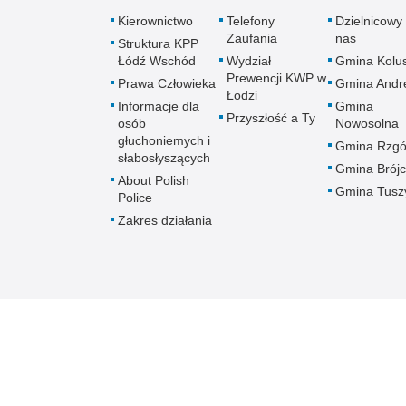
Kierownictwo
Telefony
Dzielnicowy 
Zaufania
nas
Struktura KPP
Łódź Wschód
Wydział
Gmina Kolus
Prewencji KWP w
Prawa Człowieka
Gmina Andr
Łodzi
Informacje dla
Gmina
Przyszłość a Ty
osób
Nowosolna
głuchoniemych i
Gmina Rzg
słabosłyszących
Gmina Brój
About Polish
Gmina Tusz
Police
Zakres działania