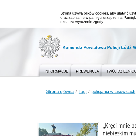
Strona używa plików cookies, aby ułatwić użyt
oraz zapisanie w pamięci urządzenia. Pamięta
oznacza wyrażenie zgody.
Komenda Powiatowa Policji Łódź-
INFORMACJE
PREWENCJA
TWÓJ DZIELNIC
Strona główna
Tagi
policjanci w Lisowicach
,,Kręci mnie 
niebieskim m