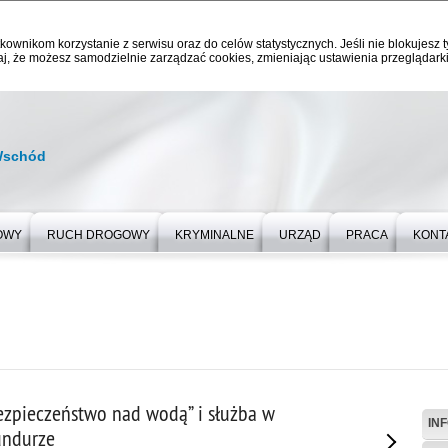
kownikom korzystanie z serwisu oraz do celów statystycznych. Jeśli nie blokujesz t
j, że możesz samodzielnie zarządzać cookies, zmieniając ustawienia przeglądarki
Wschód
OWY
RUCH DROGOWY
KRYMINALNE
URZĄD
PRACA
KONT
bezpieczeństwo nad wodą” i służba w
IN
undurze