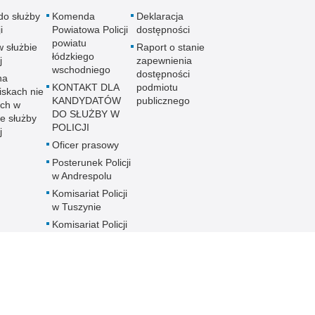
do służby
Komenda
Deklaracja
i
Powiatowa Policji
dostępności
powiatu
w służbie
Raport o stanie
łódzkiego
j
zapewnienia
wschodniego
dostępności
na
KONTAKT DLA
podmiotu
iskach nie
KANDYDATÓW
publicznego
ch w
DO SŁUŻBY W
e służby
POLICJI
j
Oficer prasowy
Posterunek Policji
w Andrespolu
Komisariat Policji
w Tuszynie
Komisariat Policji
w Rzgowie
Komórki
Organizacyjne w
Służbie
Wspomagającej