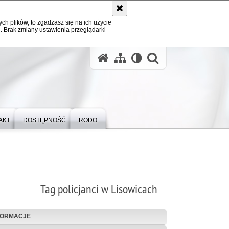
ych plików, to zgadzasz się na ich użycie
. Brak zmiany ustawienia przeglądarki
otwórz wysz
AKT
DOSTĘPNOŚĆ
RODO
Tag policjanci w Lisowicach
FORMACJE