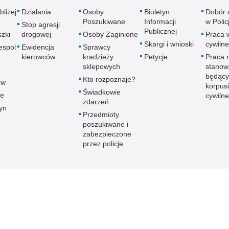
bliżej
Działania
Osoby
Biuletyn
Dobór 
Poszukiwane
Informacji
w Policj
Stop agresji
Publicznej
zki
drogowej
Osoby Zaginione
Praca 
Skargi i wnioski
cywilne
espol
Ewidencja
Sprawcy
kierowców
kradzieży
Petycje
Praca 
sklepowych
stanow
będący
Kto rozpoznaje?
ów
korpusi
Świadkowie
ce
cywilne
zdarzeń
yn
Przedmioty
poszukiwane i
zabezpieczone
przez policje