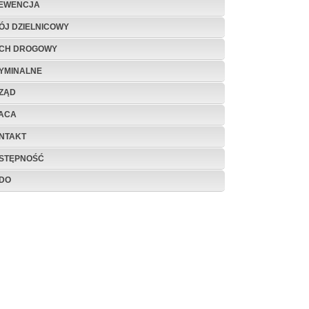
EWENCJA
ÓJ DZIELNICOWY
CH DROGOWY
YMINALNE
ZĄD
ACA
NTAKT
STĘPNOŚĆ
DO