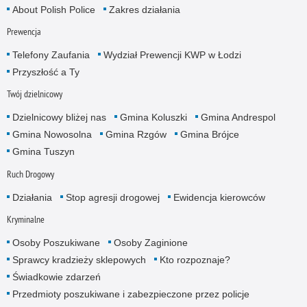
About Polish Police
Zakres działania
Prewencja
Telefony Zaufania
Wydział Prewencji KWP w Łodzi
Przyszłość a Ty
Twój dzielnicowy
Dzielnicowy bliżej nas
Gmina Koluszki
Gmina Andrespol
Gmina Nowosolna
Gmina Rzgów
Gmina Brójce
Gmina Tuszyn
Ruch Drogowy
Działania
Stop agresji drogowej
Ewidencja kierowców
Kryminalne
Osoby Poszukiwane
Osoby Zaginione
Sprawcy kradzieży sklepowych
Kto rozpoznaje?
Świadkowie zdarzeń
Przedmioty poszukiwane i zabezpieczone przez policje