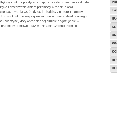
PR
był się konkurs plastyczny mający na celu prowadzenie działań
aktyką i przeciwdziałaniem przemocy w rodzinie oraz
TW
ne zachowania wśród dzieci i młodzieży na terenie gminy
 w komisji konkursowej zaproszono terenowego dzielnicowego
RU
na Swaczynę, który w codziennej służbie angażuje się w
a przemocy domowej oraz w działania Gminnej Komisji
KR
UR
PR
KO
DO
RO