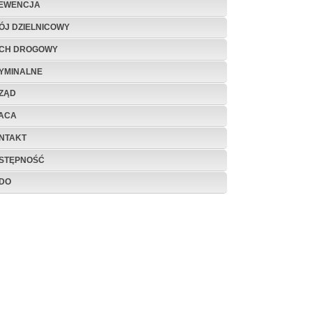
EWENCJA
ÓJ DZIELNICOWY
CH DROGOWY
YMINALNE
ZĄD
ACA
NTAKT
STĘPNOŚĆ
DO