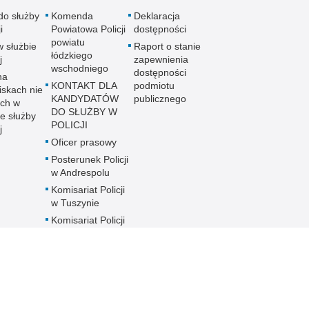
do służby
Komenda
Deklaracja
i
Powiatowa Policji
dostępności
powiatu
w służbie
Raport o stanie
łódzkiego
j
zapewnienia
wschodniego
dostępności
na
KONTAKT DLA
podmiotu
iskach nie
KANDYDATÓW
publicznego
ch w
DO SŁUŻBY W
e służby
POLICJI
j
Oficer prasowy
Posterunek Policji
w Andrespolu
Komisariat Policji
w Tuszynie
Komisariat Policji
w Rzgowie
Komórki
Organizacyjne w
Służbie
Wspomagającej