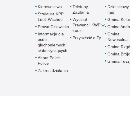
Kierownictwo
Telefony
Dzielnicowy 
Zaufania
nas
Struktura KPP
Łódź Wschód
Wydział
Gmina Kolus
Prewencji KWP w
Prawa Człowieka
Gmina Andr
Łodzi
Informacje dla
Gmina
Przyszłość a Ty
osób
Nowosolna
głuchoniemych i
Gmina Rzg
słabosłyszących
Gmina Brój
About Polish
Gmina Tusz
Police
Zakres działania