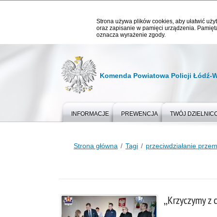
Strona używa plików cookies, aby ułatwić użyt
oraz zapisanie w pamięci urządzenia. Pamięta
oznacza wyrażenie zgody.
Komenda Powiatowa Policji Łódź-
INFORMACJE
PREWENCJA
TWÓJ DZIELNIC
Strona główna
Tagi
przeciwdziałanie przem
,,Krzyczymy z