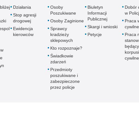
bliżej
Działania
Osoby
Biuletyn
Dobór 
Poszukiwane
Informacji
w Policj
Stop agresji
Publicznej
zki
drogowej
Osoby Zaginione
Praca 
Skargi i wnioski
cywilne
espol
Ewidencja
Sprawcy
kierowców
kradzieży
Petycje
Praca 
sklepowych
stanow
będący
Kto rozpoznaje?
ów
korpusi
Świadkowie
ce
cywilne
zdarzeń
yn
Przedmioty
poszukiwane i
zabezpieczone
przez policje