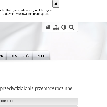
ych plików, to zgadzasz się na ich użycie
. Brak zmiany ustawienia przeglądarki
otwórz wysz
AKT
DOSTĘPNOŚĆ
RODO
 przeciwdziałanie przemocy rodzinnej
FORMACJE