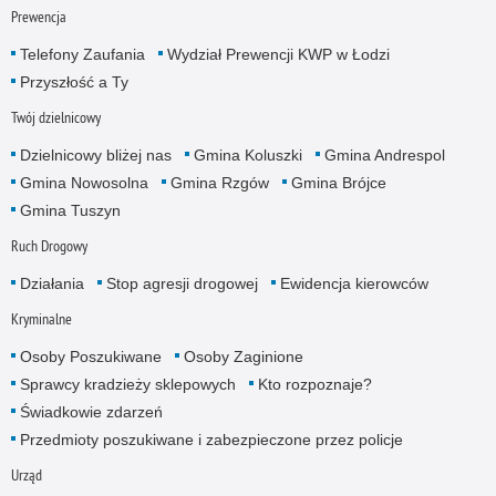
Prewencja
Telefony Zaufania
Wydział Prewencji KWP w Łodzi
Przyszłość a Ty
Twój dzielnicowy
Dzielnicowy bliżej nas
Gmina Koluszki
Gmina Andrespol
Gmina Nowosolna
Gmina Rzgów
Gmina Brójce
Gmina Tuszyn
Ruch Drogowy
Działania
Stop agresji drogowej
Ewidencja kierowców
Kryminalne
Osoby Poszukiwane
Osoby Zaginione
Sprawcy kradzieży sklepowych
Kto rozpoznaje?
Świadkowie zdarzeń
Przedmioty poszukiwane i zabezpieczone przez policje
Urząd