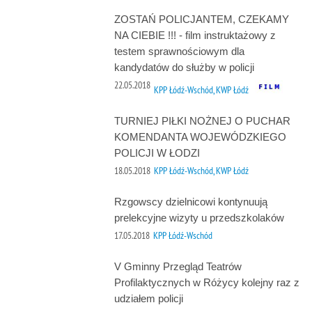
ZOSTAŃ POLICJANTEM, CZEKAMY
NA CIEBIE !!! - film instruktażowy z
testem sprawnościowym dla
kandydatów do służby w policji
22.05.2018
KPP Łódź-Wschód, KWP Łódź
TURNIEJ PIŁKI NOŻNEJ O PUCHAR
KOMENDANTA WOJEWÓDZKIEGO
POLICJI W ŁODZI
18.05.2018
KPP Łódź-Wschód, KWP Łódź
Rzgowscy dzielnicowi kontynuują
prelekcyjne wizyty u przedszkolaków
17.05.2018
KPP Łódź-Wschód
V Gminny Przegląd Teatrów
Profilaktycznych w Różycy kolejny raz z
udziałem policji